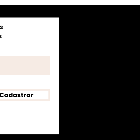
s
s
Cadastrar