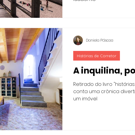
Daniela Páscoa
Histórias de Corretor
A inquilina, p
Retirado do livro "história
conta uma crônica divert
um imóvel