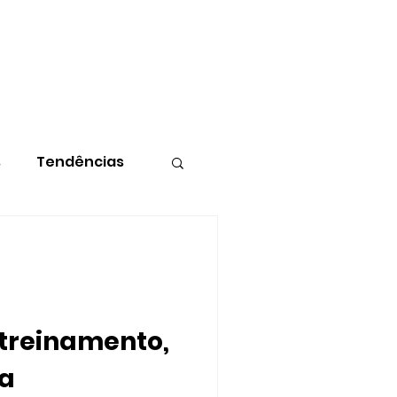
O
DIEGO MAIA
CONTATO
s
Tendências
 treinamento,
ia