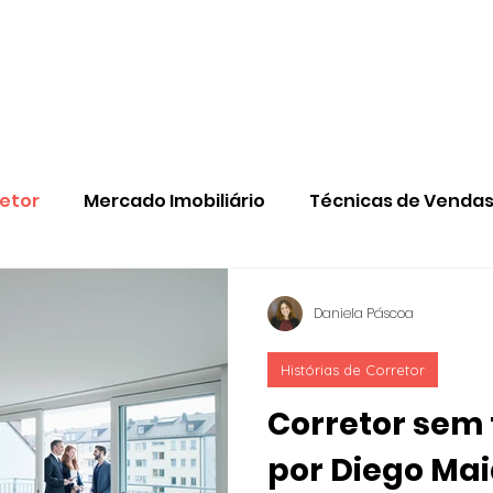
CONTEÚD
retor
Mercado Imobiliário
Técnicas de Venda
Daniela Páscoa
Histórias de Corretor
Corretor sem
por Diego Ma