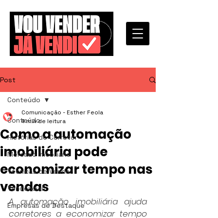
Post
Conteúdo
Comunicação - Esther Feola
Conteúdo
4 min de leitura
Como a automação
Histórias de Corretor
imobiliária pode
Mercado Imobiliário
economizar tempo nas
Técnicas de Vendas
vendas
Tendências
A automação imobiliária ajuda 
Empresas de Destaque
corretores a economizar tempo 