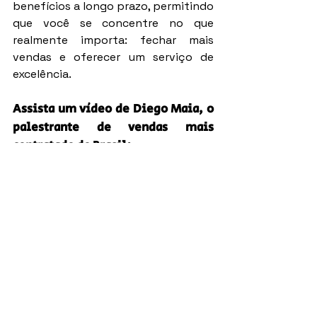
benefícios a longo prazo, permitindo 
que você se concentre no que 
realmente importa: fechar mais 
vendas e oferecer um serviço de 
excelência.
Assista um vídeo de Diego Maia, o 
palestrante de vendas mais 
contratado do Brasil:
https://www.youtube.com/watch?
v=VjEyWSE9o8M
Com mais de 2.000 episódios, 
Diego 