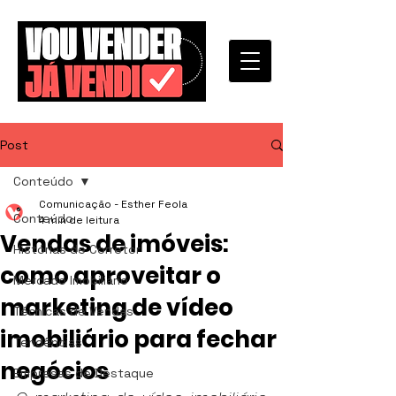
Post
Conteúdo
Comunicação - Esther Feola
Conteúdo
4 min de leitura
Vendas de imóveis:
Histórias de Corretor
como aproveitar o
Mercado Imobiliário
marketing de vídeo
Técnicas de Vendas
imobiliário para fechar
Tendências
negócios
Empresas de Destaque