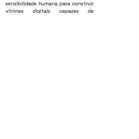
sensibilidade humana para construir 
vitrines digitais capazes de 
transformar o olhar do cliente e 
acelerar o fechamento da venda.
O futuro do mercado imobiliário 
passa pela tela — e quem domina 
essa vitrine tem nas mãos a chave 
para resultados extraordinários.
Assista um vídeo de Diego Maia, o 
palestrante de vendas mais 
contratado do Brasil:
https://youtu.be/NotPookWS0s?
si=mikcRjTsFbIFPHSV