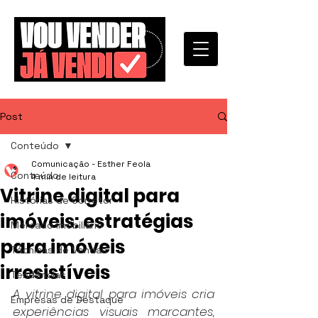
Post
Conteúdo
Comunicação - Esther Feola
Conteúdo
4 min de leitura
Vitrine digital para
Histórias de Corretor
imóveis: estratégias
Mercado Imobiliário
para imóveis
Técnicas de Vendas
irresistíveis
Tendências
A vitrine digital para imóveis cria 
Empresas de Destaque
experiências visuais marcantes, 