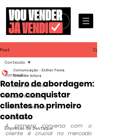
Post
Conteúdo
Comunicação - Esther Feola
Conteúdo
5 min de leitura
Roteiro de abordagem:
Histórias de Corretor
como conquistar
Mercado Imobiliário
clientes no primeiro
Técnicas de Vendas
contato
Tendências
A primeira conversa com o 
Empresas de Destaque
cliente é crucial no mercado 