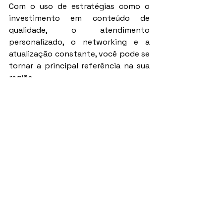
Com o uso de estratégias como o 
investimento em conteúdo de 
qualidade, o atendimento 
personalizado, o networking e a 
atualização constante, você pode se 
tornar a principal referência na sua 
região.
Lembre-se de que o marketing 
pessoal é uma jornada contínua. A 
chave é ser autêntico, profissional e 
comprometido com o seu 
crescimento.
Através desses passos, você não 
apenas conquistará a confiança de 
seus clientes, mas também se 
destacará como um corretor de 
imóveis que é respeitado e 