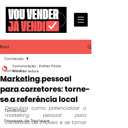
Post
Conteúdo
Comunicação - Esther Feola
Conteúdo
4 min de leitura
Marketing pessoal
Histórias de Corretor
para corretores: torne-
Mercado Imobiliário
se a referência local
Técnicas de Vendas
Descubra como potencializar o 
Tendências
marketing pessoal para 
Empresas de Destaque
corretores de imóveis e se tornar 