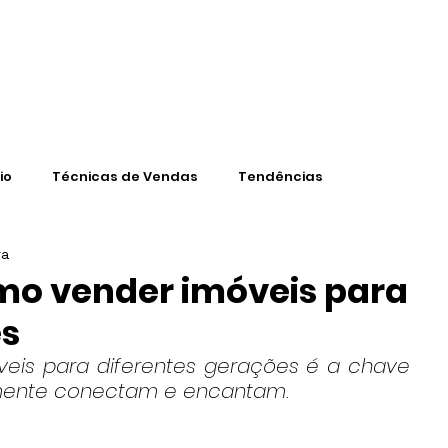
CONTEÚD
io
Técnicas de Vendas
Tendências
ra
omo vender imóveis para
es
is para diferentes gerações é a chave 
almente conectam e encantam.