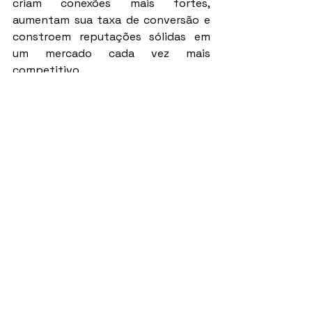
criam conexões mais fortes, 
aumentam sua taxa de conversão e 
constroem reputações sólidas em 
um mercado cada vez mais 
competitivo.
Mais do que vender imóveis, o 
corretor do futuro vai precisar 
vender confiança. E isso não se 
improvisa — se constrói com 
preparo, leitura de contexto e 
entrega de valor real.
Assista um vídeo de Diego Maia, o 
palestrante de vendas mais 
contratado do Brasil:
https://youtu.be/VjEyWSE9o8M?
si=7yIYFAzXDX4_KfoA