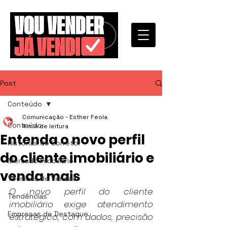
Post
Conteúdo
Comunicação - Esther Feola
Conteúdo
4 min de leitura
Entenda o novo perfil
Histórias de Corretor
do cliente imobiliário e
Mercado Imobiliário
venda mais
Técnicas de Vendas
O novo perfil do cliente 
Tendências
imobiliário exige atendimento 
Empresas de Destaque
estratégico, com dados, precisão 