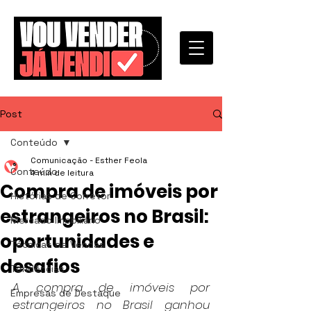
Post
Conteúdo
Comunicação - Esther Feola
Conteúdo
4 min de leitura
Compra de imóveis por
Histórias de Corretor
estrangeiros no Brasil:
Mercado Imobiliário
oportunidades e
Técnicas de Vendas
desafios
Tendências
A compra de imóveis por 
Empresas de Destaque
estrangeiros no Brasil ganhou 