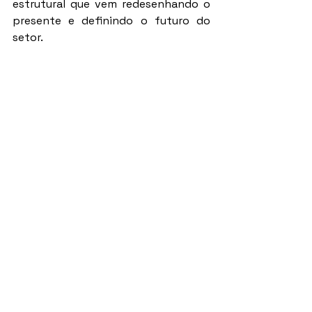
estrutural que vem redesenhando o 
presente e definindo o futuro do 
setor.
Quem se prepara para atender esse 
público, domina os processos legais, 
constrói parcerias estratégicas com 
advogados especializados, 
despachantes e tradutores 
juramentados, e desenvolve um 
posicionamento digital alinhado a 
esse perfil, não apenas cresce — 
escala.
O mercado mudou. E quem entende 
esse movimento deixa de ser apenas 
corretor e passa a ser consultor 
global de investimentos imobiliários.