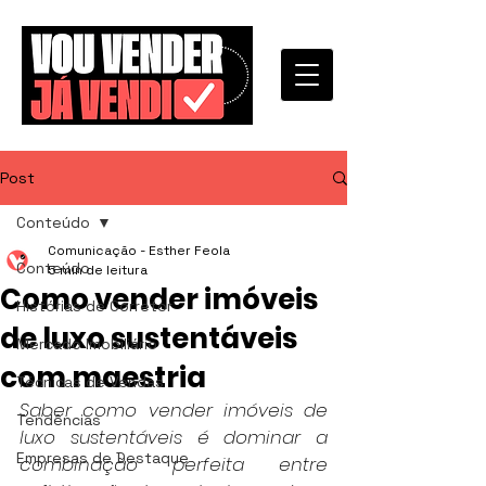
Post
Conteúdo
Comunicação - Esther Feola
Conteúdo
5 min de leitura
Como vender imóveis
Histórias de Corretor
de luxo sustentáveis
Mercado Imobiliário
com maestria
Técnicas de Vendas
Saber como vender imóveis de 
Tendências
luxo sustentáveis é dominar a 
Empresas de Destaque
combinação perfeita entre 