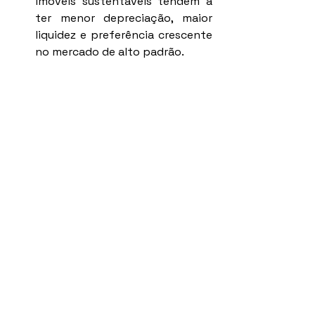
imóveis sustentáveis tendem a 
ter menor depreciação, maior 
liquidez e preferência crescente 
no mercado de alto padrão.
Como vender imóveis de luxo 
sustentáveis
Aprender como vender imóveis de 
luxo sustentáveis é muito mais do 
que dominar técnicas de venda. É 
compreender uma mudança 
profunda no comportamento de 
consumo, que une propósito, 
conforto, tecnologia e consciência.
O corretor que entende essa nova 
lógica não apenas vende. Ele entrega 
significado, gera transformação e se 