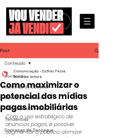
Post
Conteúdo
Comunicação - Esther Feola
Conteúdo
4 min de leitura
Como maximizar o
Histórias de Corretor
potencial das mídias
Mercado Imobiliário
pagas imobiliárias
Técnicas de Vendas
Com o uso estratégico de 
Tendências
anúncios pagos, é possível 
Empresas de Destaque
segmentar o público, otimizar 