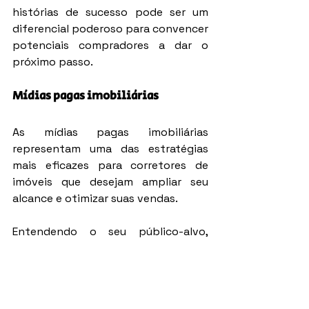
histórias de sucesso pode ser um 
diferencial poderoso para convencer 
potenciais compradores a dar o 
próximo passo.
Mídias pagas imobiliárias
As mídias pagas imobiliárias 
representam uma das estratégias 
mais eficazes para corretores de 
imóveis que desejam ampliar seu 
alcance e otimizar suas vendas.
Entendendo o seu público-alvo, 
escolher as plataformas certas, criar 
anúncios envolventes e acompanhar 
os resultados de perto, os corretores 
podem maximizar o impacto de seus 