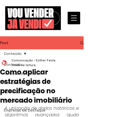
Post
Conteúdo
Comunicação - Esther Feola
Conteúdo
3 min de leitura
Como aplicar
Histórias de Corretor
estratégias de
Mercado Imobiliário
precificação no
Técnicas de Vendas
mercado imobiliário
Tendências
A utilização de dados históricos e 
Empresas de Destaque
algoritmos avançados ajuda 