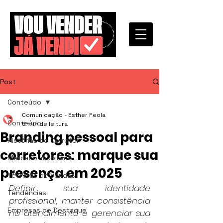
Post
Conteúdo
Comunicação - Esther Feola
Conteúdo
5 min de leitura
Branding pessoal para
Histórias de Corretor
corretores: marque sua
Mercado Imobiliário
presença em 2025
Técnicas de Vendas
Definir sua identidade 
Tendências
profissional, manter consistência 
Empresas de Destaque
no atendimento e gerenciar sua 