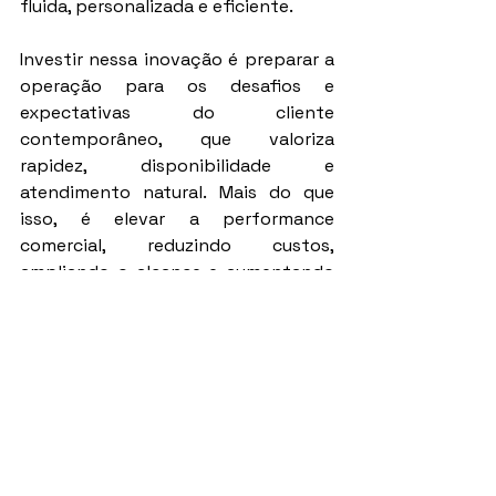
fluida, personalizada e eficiente.
Investir nessa inovação é preparar a 
operação para os desafios e 
expectativas do cliente 
contemporâneo, que valoriza 
rapidez, disponibilidade e 
atendimento natural. Mais do que 
isso, é elevar a performance 
comercial, reduzindo custos, 
ampliando o alcance e aumentando 
as taxas de conversão.
No horizonte do atendimento 
imobiliário, o assistente virtual com 
voz não é apenas uma tendência — é 
a base para uma nova forma de 
vender que combina agilidade, 
qualidade e inteligência de dados. A 