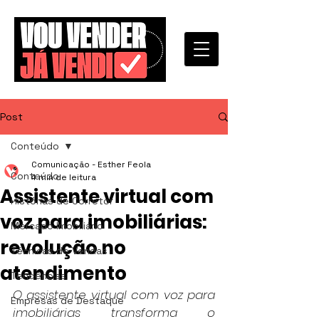
Post
Conteúdo
Comunicação - Esther Feola
Conteúdo
4 min de leitura
Assistente virtual com
Histórias de Corretor
voz para imobiliárias:
Mercado Imobiliário
revolução no
Técnicas de Vendas
atendimento
Tendências
O assistente virtual com voz para 
Empresas de Destaque
imobiliárias transforma o 