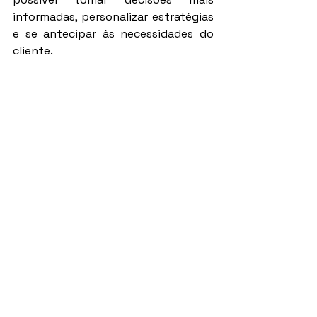
informadas, personalizar estratégias 
e se antecipar às necessidades do 
cliente.
Com a aplicação certa dessa 
tecnologia, o corretor de imóveis se 
torna não apenas um vendedor, mas 
um verdadeiro consultor que guia 
seus clientes de forma assertiva, 
aumentando as chances de sucesso 
e garantindo sua competitividade 
em um mercado cada vez mais 
dinâmico.
Assista um vídeo de Diego Maia, o 
palestrante de vendas mais 
contratado do Brasil: