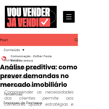
Post
Conteúdo
Comunicação - Esther Feola
Conteúdo
4 min de leitura
Análise preditiva: como
Histórias de Corretor
prever demandas no
Mercado Imobiliário
mercado imobiliário
Técnicas de Vendas
Compreender as necessidades 
Tendências
dos clientes permite aos 
Empresas de Destaque
corretores ajustar estratégias e 