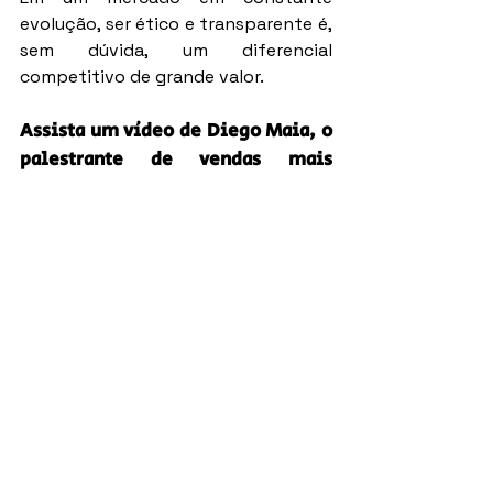
evolução, ser ético e transparente é, 
sem dúvida, um diferencial 
competitivo de grande valor.
Assista um vídeo de Diego Maia, o 
palestrante de vendas mais 
contratado do Brasil:
https://www.youtube.com/watch?
v=Wc7OJMXwIpE
Com mais de 2.000 episódios, 
Diego 
Maia
 apresenta o maior podcast de 