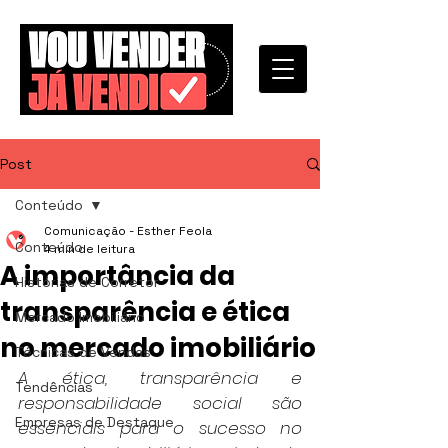
Post
Conteúdo
Comunicação - Esther Feola
Conteúdo
4 min de leitura
A importância da
Histórias de Corretor
transparência e ética
Mercado Imobiliário
no mercado imobiliário
Técnicas de Vendas
A ética, transparência e 
Tendências
responsabilidade social são 
Empresas de Destaque
essenciais para o sucesso no 